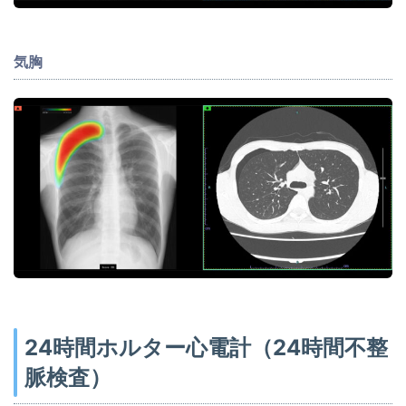
気胸
24時間ホルター心電計（24時間不整
脈検査）