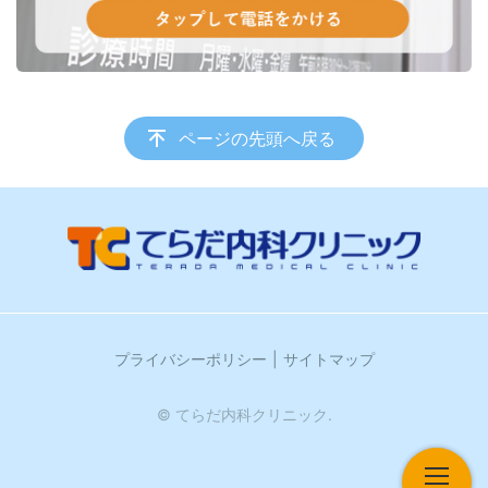
ページの先頭へ戻る
プライバシーポリシー
サイトマップ
© てらだ内科クリニック.