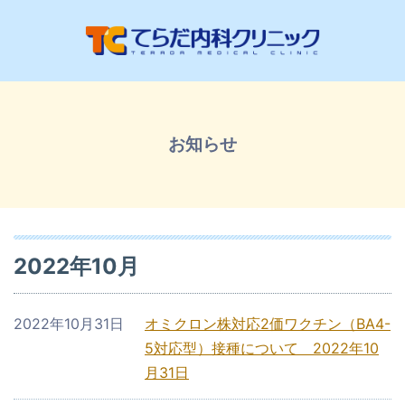
お知らせ
2022年10月
2022年10月31日
オミクロン株対応2価ワクチン（BA4-
5対応型）接種について 2022年10
月31日