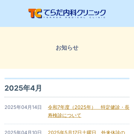
お知らせ
2025年4月
2025年04月14日
令和7年度（2025年） 特定健診・長
寿検診について
2025年04月10日
2025年5月17日土曜日 外来休診の