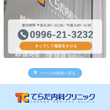
ページの先頭へ戻る