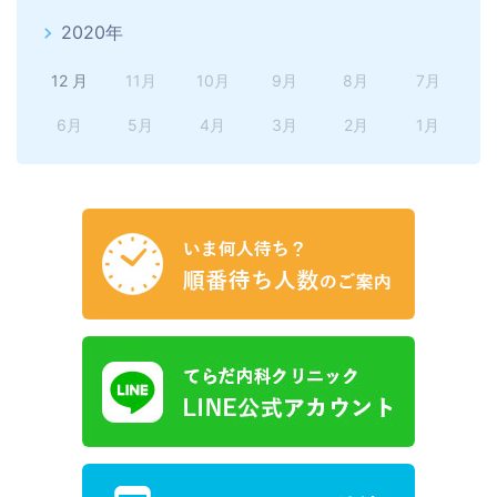
2020年
12 月
11月
10月
9月
8月
7月
6月
5月
4月
3月
2月
1月