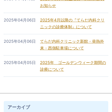
お知らせ
2025年04月06日
2025年4月以降の『てらだ内科クリ
ニックの診療体制』について
2025年04月06日
てらだ内科クリニック新館・発熱外
来・西側駐車場について
2025年04月05日
2025年 ゴールデンウィーク期間の
診療について
アーカイブ