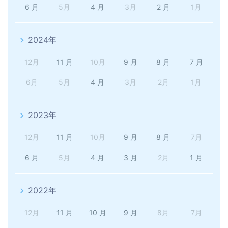
6 月
5月
4 月
3月
2 月
1月
2024年
12月
11 月
10月
9 月
8 月
7 月
6月
5月
4 月
3月
2月
1月
2023年
12月
11 月
10月
9 月
8 月
7月
6 月
5月
4 月
3 月
2月
1 月
2022年
12月
11 月
10 月
9 月
8月
7月