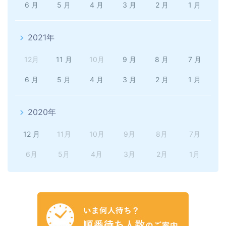
6 月
5 月
4 月
3 月
2 月
1 月
2021年
12月
11 月
10月
9 月
8 月
7 月
6 月
5 月
4 月
3 月
2 月
1 月
2020年
12 月
11月
10月
9月
8月
7月
6月
5月
4月
3月
2月
1月