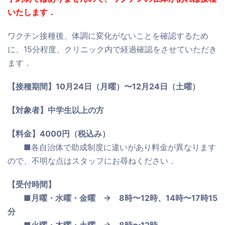
いたします．
ワクチン接種後、体調に変化がないことを確認するため
に、15分程度、クリニック内で経過確認をさせていただき
ます．
【接種期間】10月24日（月曜）〜12月24日（土曜）
【対象者】中学生以上の方
【料金】4000円（税込み）
■各自治体で助成制度に違いがあり料金が異なります
ので、不明な点はスタッフにお尋ねください．
【受付時間】
■月曜・水曜・金曜 → 8時〜12時、14時〜17時15
分