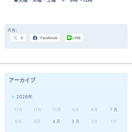
■火曜・木曜・土曜 → 8時〜12時
共有:
X
Facebook
LINE
アーカイブ
2026年
12月
11月
10月
9月
8月
7 月
6月
5月
4 月
3 月
2月
1月