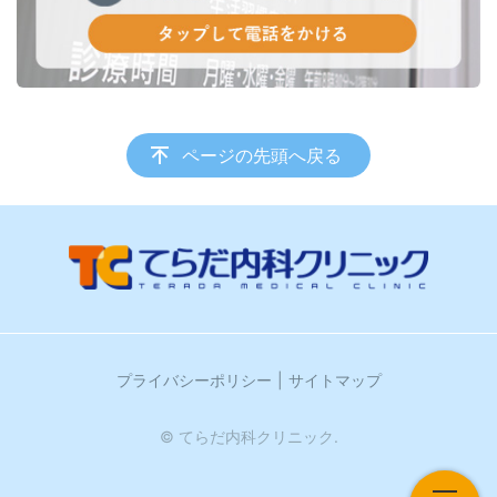
ページの先頭へ戻る
プライバシーポリシー
サイトマップ
© てらだ内科クリニック.