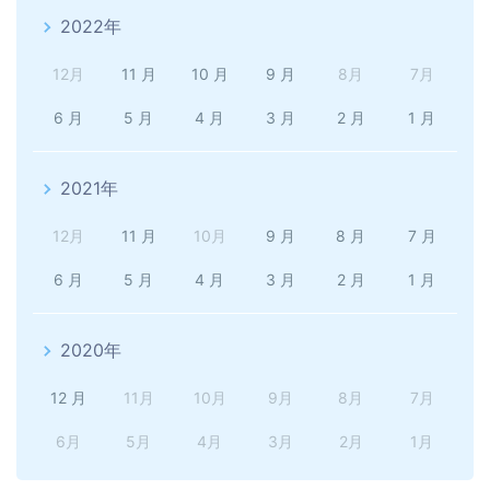
2022年
12月
11 月
10 月
9 月
8月
7月
6 月
5 月
4 月
3 月
2 月
1 月
2021年
12月
11 月
10月
9 月
8 月
7 月
6 月
5 月
4 月
3 月
2 月
1 月
2020年
12 月
11月
10月
9月
8月
7月
6月
5月
4月
3月
2月
1月