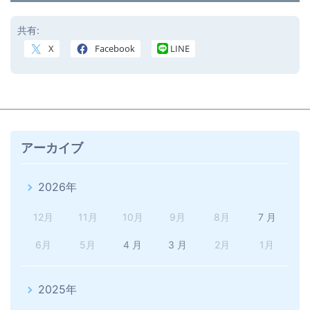
共有:
X
Facebook
LINE
アーカイブ
2026年
12月
11月
10月
9月
8月
7 月
6月
5月
4 月
3 月
2月
1月
2025年