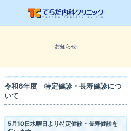
お知らせ
令和6年度 特定健診・長寿健診につ
いて
5月10日水曜日より特定健診・長寿健診を