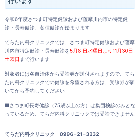
行います
令和6年度さつま町特定健診および薩摩川内市の特定健
診・長寿健診、各種健診が始まります
てらだ内科クリニックでは、さつま町特定健診および薩摩
川内市特定健診・長寿健診を
5月8 日水曜日より11月30日
土曜日
まで行います
対象者には各自治体から受診券が送付されますので、てら
だ内科クリニックでの健診を希望される方は、受診券が届
いてから予約してください
■さつま町長寿健診（75歳以上の方）は集団検診のみとな
っているため、てらだ内科クリニックでは受診できません
てらだ内科クリニック 0996−21−3232