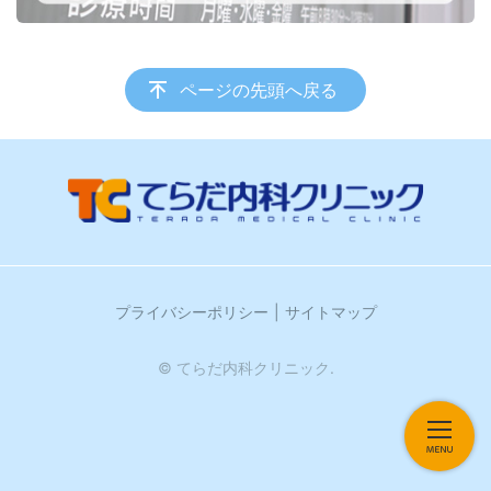
ページの先頭へ戻る
プライバシーポリシー
サイトマップ
© てらだ内科クリニック.